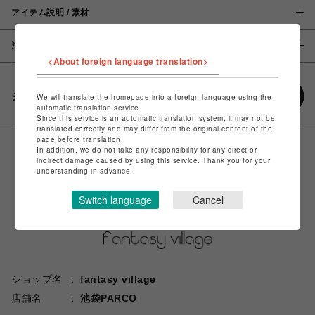
アイテム説明 / 素材
注意事項
<About foreign language translation>
シェアする
We will translate the homepage into a foreign language using the
automatic translation service.
Since this service is an automatic translation system, it may not be
translated correctly and may differ from the original content of the
page before translation.
In addition, we do not take any responsibility for any direct or
indirect damage caused by using this service. Thank you for your
understanding in advance.
Switch language
Cancel
ショップ名
fantasy village
店舗名
池袋PARCO