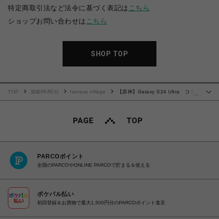
特定商取引法など法令に基づく表記は
こちら
ショップお問い合わせは
こちら
SHOP TOP
TOP
池袋PARCO
fantasy village
【原神】Galaxy S24 Ultra コラ
…
ボセット 胡桃
PARCOポイント
全国のPARCOやONLINE PARCOで貯まる＆使える
ポケパル払い
初回登録＆お買物で最大1,500円分のPARCOポイント進呈