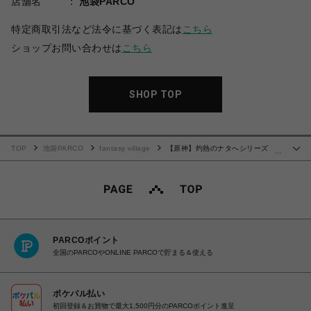
店舗名
池袋PARCO
特定商取引法など法令に基づく表記は
こちら
ショップお問い合わせは
こちら
SHOP TOP
TOP
池袋PARCO
fantasy village
【原神】灼熱のナタへシリーズ ク
…
リアファイル キィニチ
PARCOポイント
全国のPARCOやONLINE PARCOで貯まる＆使える
ポケパル払い
初回登録＆お買物で最大1,500円分のPARCOポイント進呈