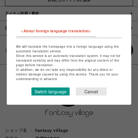
アイテム説明 / 素材
注意事項
<About foreign language translation>
We will translate the homepage into a foreign language using the
シェアする
automatic translation service.
Since this service is an automatic translation system, it may not be
translated correctly and may differ from the original content of the
page before translation.
In addition, we do not take any responsibility for any direct or
indirect damage caused by using this service. Thank you for your
understanding in advance.
Switch language
Cancel
ショップ名
fantasy village