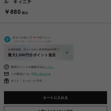
ル キィニチ
￥880
税込
ポケパル払いで
0
〜
0
ポイント
（1P=1円）※キャンペーン分除く
会員登録後、ポケパル払い初回登録&利用で
最大1,500円分ポイント進呈
獲得ポイントの確認方法は
こちら
この商品について
問い合わせる
ギフト：ラッピング不可
カートに入れる
お気に入りアイテムに追加