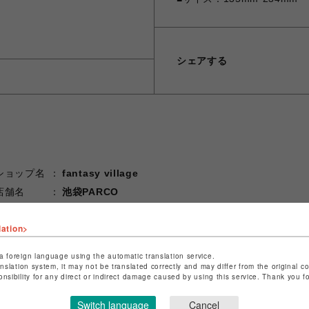
シェアする
ショップ名
fantasy village
店舗名
池袋PARCO
特定商取引法など法令に基づく表記は
こちら
lation>
ショップお問い合わせは
こちら
a foreign language using the automatic translation service.
anslation system, it may not be translated correctly and may differ from the original c
onsibility for any direct or indirect damage caused by using this service. Thank you 
Switch language
Cancel