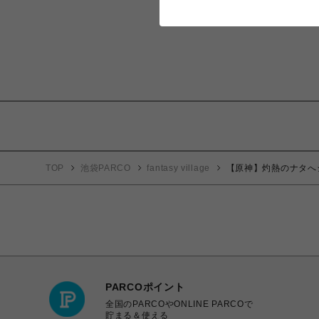
TOP
池袋PARCO
fantasy village
【原神】灼熱のナタへ
PARCOポイント
全国のPARCOやONLINE PARCOで
貯まる＆使える