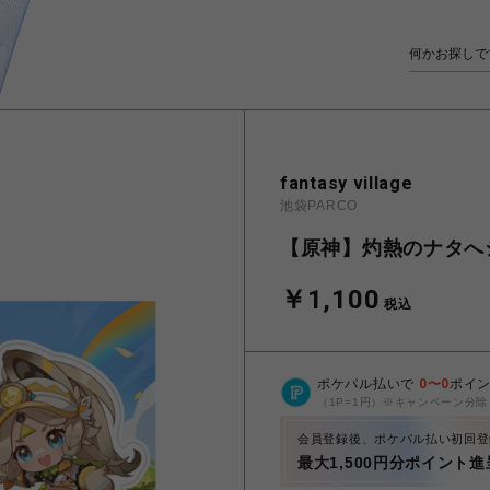
fantasy village
池袋PARCO
【原神】灼熱のナタへ
￥1,100
税込
ポケパル払いで
0
〜
0
ポイ
（1P=1円）※キャンペーン分除
会員登録後、ポケパル払い初回登
最大1,500円分ポイント進