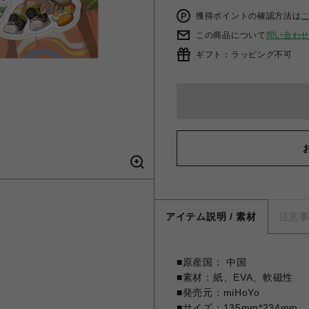
獲得ポイントの確認方法は
この商品について
問い合わ
ギフト：ラッピング不可
アイテム説明 / 素材
注意
■原産国： 中国
■素材：紙、EVA、軟磁性
■発売元：miHoYo
■サイズ：135mm*234mm