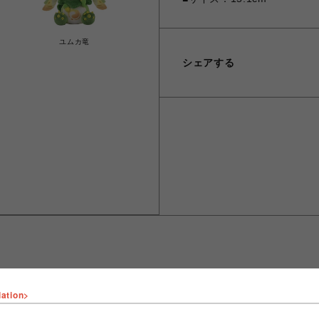
ユムカ竜
シェアする
lation>
ショップ名
fantasy village
店舗名
池袋PARCO