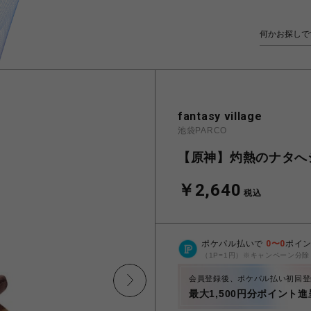
fantasy village
池袋PARCO
【原神】灼熱のナタへ
￥2,640
税込
ポケパル払いで
0
〜
0
ポイ
（1P=1円）※キャンペーン分除
会員登録後、ポケパル払い初回登
最大1,500円分ポイント進