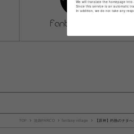
We will translate the homepage into 
Since this service is an automatic tr
In addition, we do not take any resp
TOP
池袋PARCO
fantasy village
【原神】灼熱のナタへ