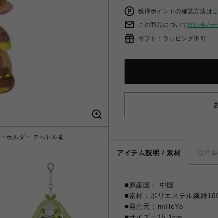
獲得ポイントの確認方法は
この商品について
問い合わ
ギフト：ラッピング不可
ーホルダー テペトル竜
【原神】灼熱のナタへシリ
アイテム説明 / 素材
注意
■原産国： 中国
■素材：ポリエステル繊維10
■発売元：miHoYo
■サイズ：15.1cm