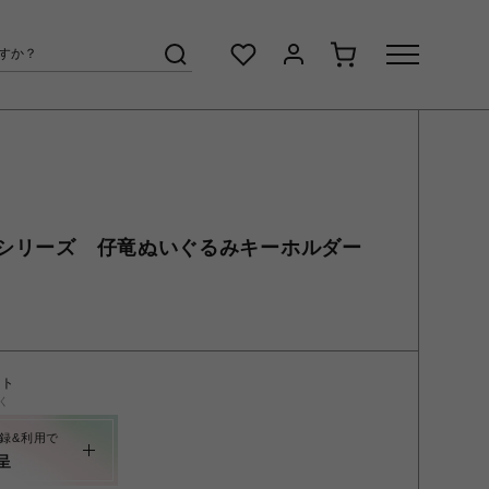
シリーズ 仔竜ぬいぐるみキーホルダー
ント
く
録&利用で
呈