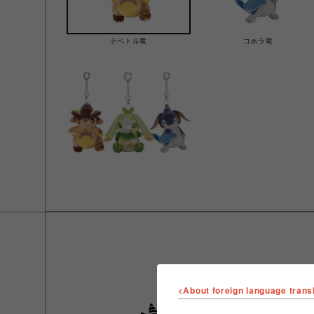
テペトル竜
コホラ竜
<About foreign language trans