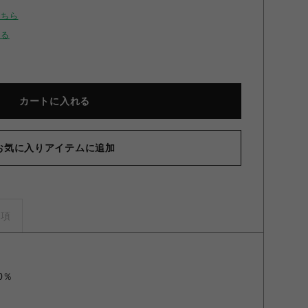
こちら
せる
カートに入れる
お気に入りアイテムに追加
ーズ 仔竜ぬいぐるみキーホルダー コホラ竜 コホラ竜
事項
0％