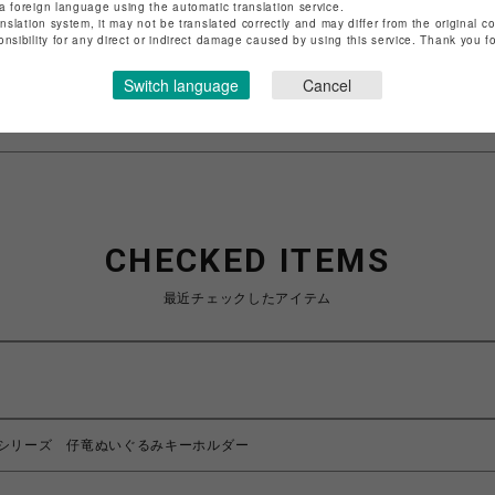
a foreign language using the automatic translation service.
anslation system, it may not be translated correctly and may differ from the original c
特定商取引法など法令に基づく表記は
こちら
onsibility for any direct or indirect damage caused by using this service. Thank you 
ショップお問い合わせは
こちら
Switch language
Cancel
CHECKED ITEMS
最近チェックしたアイテム
シリーズ 仔竜ぬいぐるみキーホルダー