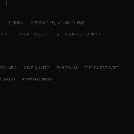
ご利用規約
特定商取引法などに基づく表記
ポリシー
クッキーポリシー
ソーシャルメディアポリシー
RO LABO
CINE QUINTO
PARCO出版
THE GUEST CAFE
DEPACO
AnotherADdress