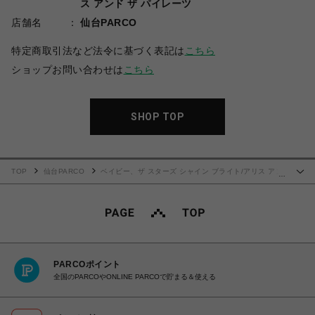
ス アンド ザ パイレーツ
店舗名
仙台PARCO
特定商取引法など法令に基づく表記は
こちら
ショップお問い合わせは
こちら
SHOP TOP
TOP
仙台PARCO
ベイビー、ザ スターズ シャイン ブライト/アリス アン
…
ド ザ パイレーツ
Love Chocolate ヘアピン
PARCOポイント
全国のPARCOやONLINE PARCOで貯まる＆使える