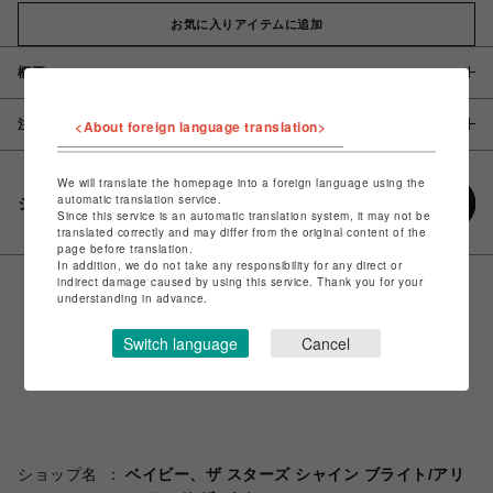
お気に入りアイテムに追加
概要
注意事項
<About foreign language translation>
We will translate the homepage into a foreign language using the
automatic translation service.
シェアする
Since this service is an automatic translation system, it may not be
translated correctly and may differ from the original content of the
page before translation.
In addition, we do not take any responsibility for any direct or
indirect damage caused by using this service. Thank you for your
understanding in advance.
Switch language
Cancel
ショップ名
ベイビー、ザ スターズ シャイン ブライト/アリ