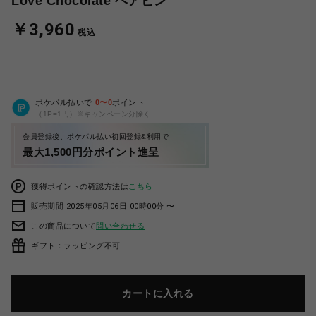
Love Chocolate ヘアピン
￥3,960
税込
ポケパル払いで
0
〜
0
ポイント
（1P=1円）※キャンペーン分除く
会員登録後、ポケパル払い初回登録&利用で
最大1,500円分ポイント進呈
獲得ポイントの確認方法は
こちら
販売期間 2025年05月06日 00時00分 〜
この商品について
問い合わせる
ギフト：ラッピング不可
カートに入れる