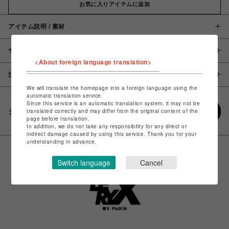
お気に入りアイテムに追加
アイテム説明 / 素材
サイズ
<About foreign language translation>
注意事項
We will translate the homepage into a foreign language using the
automatic translation service.
Since this service is an automatic translation system, it may not be
シェアする
translated correctly and may differ from the original content of the
page before translation.
In addition, we do not take any responsibility for any direct or
indirect damage caused by using this service. Thank you for your
understanding in advance.
Switch language
Cancel