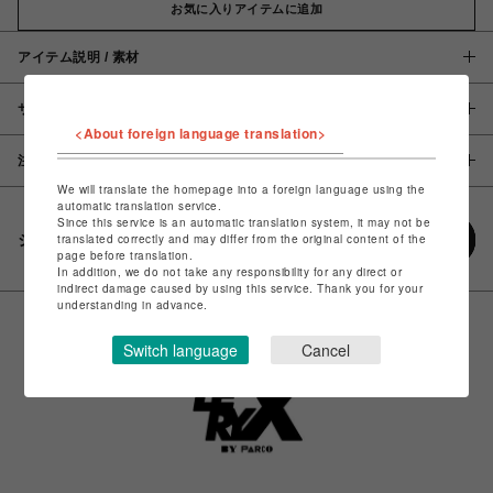
お気に入りアイテムに追加
アイテム説明 / 素材
サイズ
<About foreign language translation>
注意事項
We will translate the homepage into a foreign language using the
automatic translation service.
Since this service is an automatic translation system, it may not be
シェアする
translated correctly and may differ from the original content of the
page before translation.
In addition, we do not take any responsibility for any direct or
indirect damage caused by using this service. Thank you for your
understanding in advance.
Switch language
Cancel