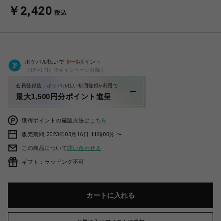
￥2,420
税込
ポケパル払いで
0
〜
0
ポイント
（1P=1円）※キャンペーン分除く
会員登録後、ポケパル払い初回登録&利用で
最大1,500円分ポイント進呈
獲得ポイントの確認方法は
こちら
販売期間 2023年03月16日 11時00分 〜
この商品について
問い合わせる
ギフト：ラッピング不可
カートに入れる