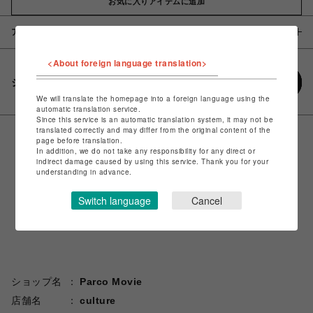
お気に入りアイテムに追加
アイテム説明 / 素材
<About foreign language translation>
シェアする
We will translate the homepage into a foreign language using the
automatic translation service.
Since this service is an automatic translation system, it may not be
translated correctly and may differ from the original content of the
page before translation.
In addition, we do not take any responsibility for any direct or
indirect damage caused by using this service. Thank you for your
understanding in advance.
Switch language
Cancel
ショップ名
Parco Movie
店舗名
culture