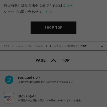
特定商取引法など法令に基づく表記は
こちら
ショップお問い合わせは
こちら
SHOP TOP
TOP
culture
Parco Movie
【シネクイント2周年記念】CINE
…
QUINTO オリジナルトートバッグ
PARCOポイント
全国のPARCOやONLINE PARCOで貯まる＆使える
ポケパル払い
初回登録＆お買物で最大1,500円分のPARCOポイント進呈