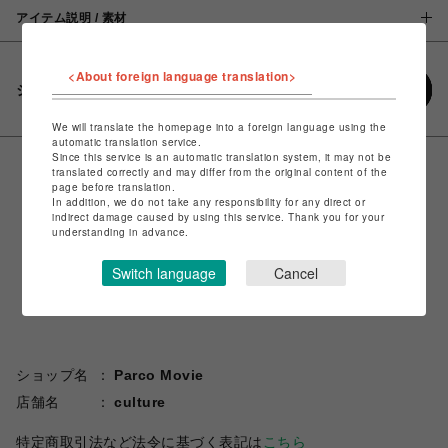
アイテム説明 / 素材
<About foreign language translation>
シェアする
We will translate the homepage into a foreign language using the
automatic translation service.
Since this service is an automatic translation system, it may not be
translated correctly and may differ from the original content of the
page before translation.
In addition, we do not take any responsibility for any direct or
indirect damage caused by using this service. Thank you for your
understanding in advance.
Switch language
Cancel
ショップ名
Parco Movie
店舗名
culture
特定商取引法など法令に基づく表記は
こちら