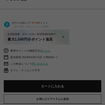
ポケパル払いで
0
〜
0
ポイント
（1P=1円）※キャンペーン分除く
会員登録後、ポケパル払い初回登録&利用で
最大1,500円分ポイント進呈
獲得ポイントの確認方法は
こちら
販売期間 2023年03月16日 11時00分 〜
この商品について
問い合わせる
ギフト：ラッピング不可
カートに入れる
お気に入りアイテムに追加