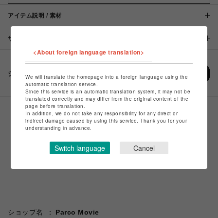
アイテム説明 / 素材
サイズ
<About foreign language translation>
シェアする
We will translate the homepage into a foreign language using the
automatic translation service.
Since this service is an automatic translation system, it may not be
translated correctly and may differ from the original content of the
page before translation.
In addition, we do not take any responsibility for any direct or
indirect damage caused by using this service. Thank you for your
understanding in advance.
Switch language
Cancel
ショップ名
Parco Movie