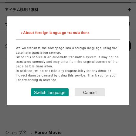
アイテム説明 / 素材
サイズ
<About foreign language translation>
シェアする
We will translate the homepage into a foreign language using the
automatic translation service.
Since this service is an automatic translation system, it may not be
translated correctly and may differ from the original content of the
page before translation.
In addition, we do not take any responsibility for any direct or
indirect damage caused by using this service. Thank you for your
understanding in advance.
Switch language
Cancel
ショップ名
Parco Movie