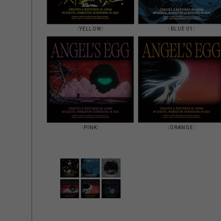
〈YELLOW〉
〈BLUE 01〉
〈PINK〉
〈ORANGE〉