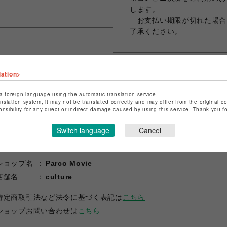
します。
お支払い期限が切れた場合
了承ください。
lation>
シェアする
a foreign language using the automatic translation service.
anslation system, it may not be translated correctly and may differ from the original c
onsibility for any direct or indirect damage caused by using this service. Thank you 
Switch language
Cancel
ショップ名
Parco Movie
店舗名
culture
特定商取引法など法令に基づく表記は
こちら
ショップお問い合わせは
こちら