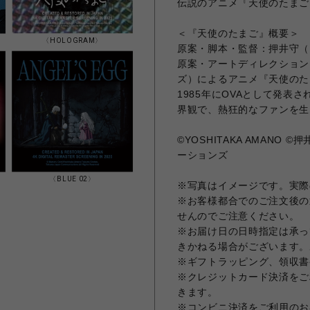
伝説のアニメ『天使のたまご
＜『天使のたまご』概要＞
〈HOLOGRAM〉
原案・脚本・監督：押井守（『GH
原案・アートディレクション
ズ）によるアニメ『天使のた
1985年にOVAとして発
界観で、熱狂的なファンを生
©YOSHITAKA AMAN
ーションズ
〈BLUE 02〉
※写真はイメージです。実際
※お客様都合でのご注文後の
せんのでご注意ください。
※お届け日の日時指定は承っ
きかねる場合がございます。
※ギフトラッピング、領収書
※クレジットカード決済をご
きます。
※コンビニ決済をご利用のお