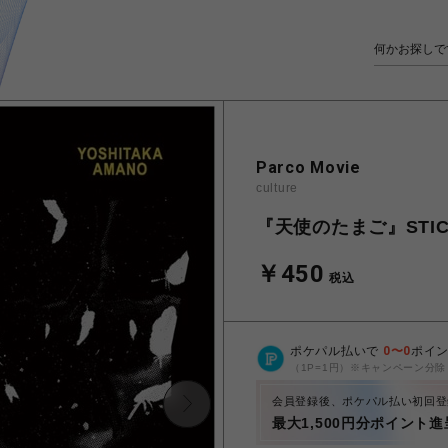
Parco Movie
culture
『天使のたまご』STIC
￥450
税込
ポケパル払いで
0
〜
0
ポイ
（1P=1円）※キャンペーン分除
会員登録後、ポケパル払い初回登
最大1,500円分ポイント進