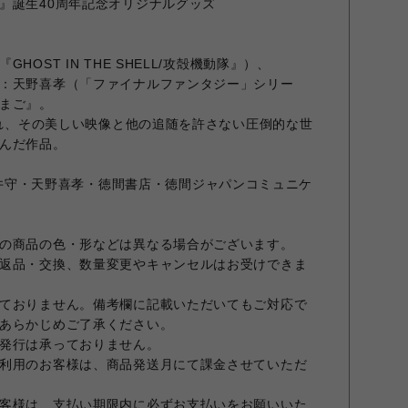
』誕生40周年記念オリジナルグッズ
OST IN THE SHELL/攻殻機動隊』）、
：天野喜孝（「ファイナルファンタジー」シリー
まご』。
表され、その美しい映像と他の追随を許さない圧倒的な世
んだ作品。
O ©押井守・天野喜孝・徳間書店・徳間ジャパンコミュニケ
の商品の色・形などは異なる場合がございます。
返品・交換、数量変更やキャンセルはお受けできま
ておりません。備考欄に記載いただいてもご対応で
あらかじめご了承ください。
発行は承っておりません。
利用のお客様は、商品発送月にて課金させていただ
客様は、支払い期限内に必ずお支払いをお願いいた