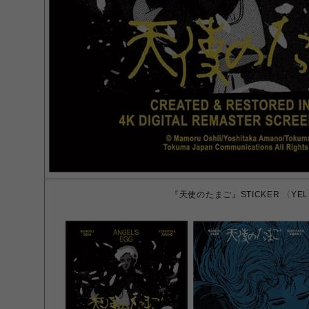
『天使のたまご』STICKER 〈YE