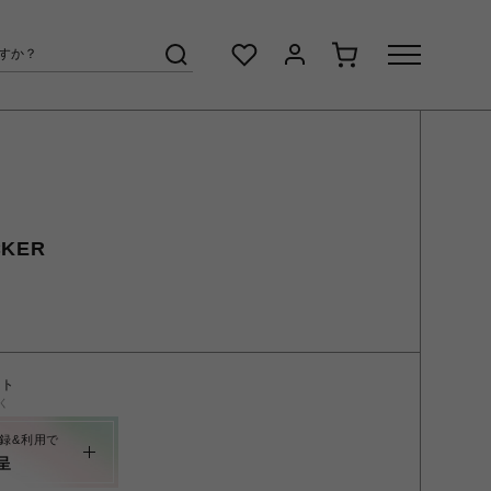
KER
ント
く
録&利用で
呈