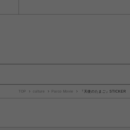
TOP
culture
Parco Movie
『天使のたまご』STICKER