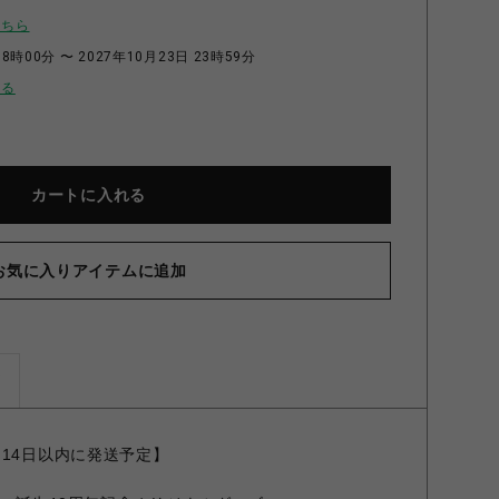
こちら
8時00分 〜 2027年10月23日 23時59分
せる
カートに入れる
お気に入りアイテムに追加
たまご』STICKER 〈BLUE 01〉
ズ
～14日以内に発送予定】