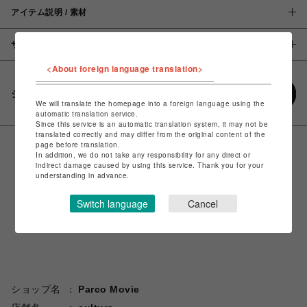
アイテム説明 / 素材
サイズ
<About foreign language translation>
シェアする
We will translate the homepage into a foreign language using the
automatic translation service.
Since this service is an automatic translation system, it may not be
translated correctly and may differ from the original content of the
page before translation.
In addition, we do not take any responsibility for any direct or
indirect damage caused by using this service. Thank you for your
understanding in advance.
Switch language
Cancel
ショップ名
Parco Movie