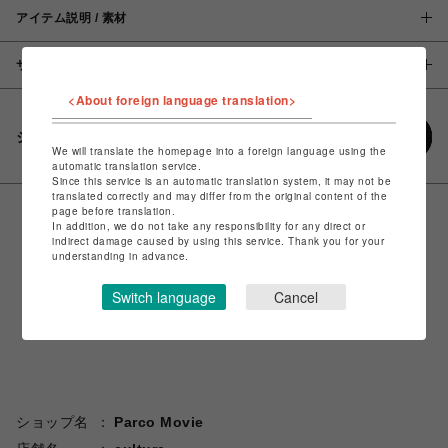
アイテム説明 / 素材
サイズ
<About foreign language translation>
シェアする
We will translate the homepage into a foreign language using the
automatic translation service.
Since this service is an automatic translation system, it may not be
translated correctly and may differ from the original content of the
page before translation.
In addition, we do not take any responsibility for any direct or
indirect damage caused by using this service. Thank you for your
understanding in advance.
Switch language
Cancel
ショップ名
Parco Movie