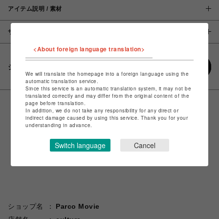
アイテム説明 / 素材
サイズ
<About foreign language translation>
シェアする
We will translate the homepage into a foreign language using the
automatic translation service.
Since this service is an automatic translation system, it may not be
translated correctly and may differ from the original content of the
page before translation.
In addition, we do not take any responsibility for any direct or
indirect damage caused by using this service. Thank you for your
understanding in advance.
Switch language
Cancel
ショップ名
Parco Movie