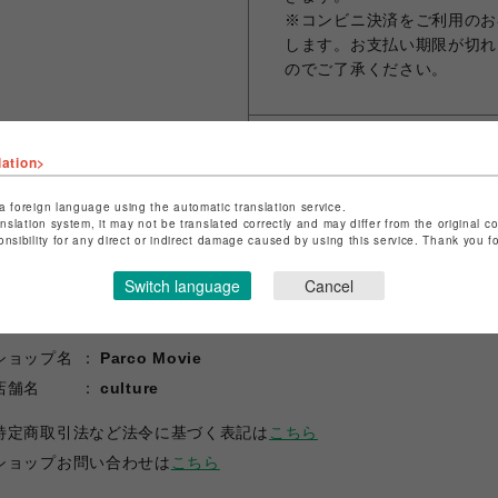
※コンビニ決済をご利用のお
します。お支払い期限が切れ
のでご了承ください。
lation>
シェアする
a foreign language using the automatic translation service.
anslation system, it may not be translated correctly and may differ from the original c
onsibility for any direct or indirect damage caused by using this service. Thank you 
Switch language
Cancel
ショップ名
Parco Movie
店舗名
culture
特定商取引法など法令に基づく表記は
こちら
ショップお問い合わせは
こちら