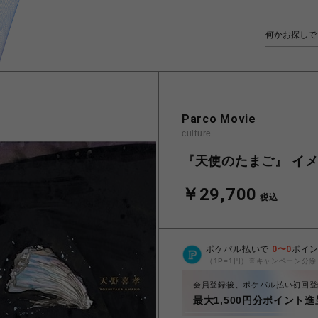
Parco Movie
culture
『天使のたまご』 イ
￥29,700
税込
ポケパル払いで
0
〜
0
ポイ
（1P=1円）※キャンペーン分除
会員登録後、ポケパル払い初回登
最大1,500円分ポイント進