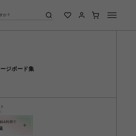
メージボード集
ント
く
録&利用で
呈