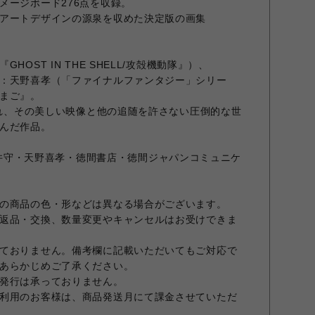
メージボード276点を収録。
アートデザインの源泉を収めた決定版の画集
OST IN THE SHELL/攻殻機動隊』）、
：天野喜孝（「ファイナルファンタジー」シリー
まご』。
表され、その美しい映像と他の追随を許さない圧倒的な世
んだ作品。
O ©押井守・天野喜孝・徳間書店・徳間ジャパンコミュニケ
の商品の色・形などは異なる場合がございます。
返品・交換、数量変更やキャンセルはお受けできま
ておりません。備考欄に記載いただいてもご対応で
あらかじめご了承ください。
発行は承っておりません。
利用のお客様は、商品発送月にて課金させていただ