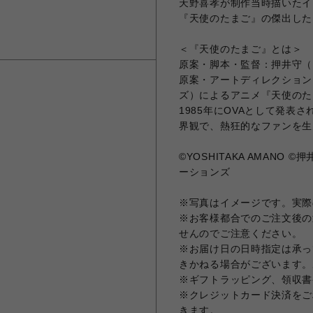
天野喜孝が制作当時描いたイ
『天使のたまご』の傑出した
＜『天使のたまご』とは＞
原案・脚本・監督：押井守（『GH
原案・アートディレクション
ズ）によるアニメ『天使のた
1985年にOVAとして発
界観で、熱狂的なファンを生
©YOSHITAKA AMAN
ーションズ
※写真はイメージです。実際
※お客様都合でのご注文後の
せんのでご注意ください。
※お届け日の日時指定は承っ
きかねる場合がございます。
※ギフトラッピング、領収書
※クレジットカード決済をご
きます。