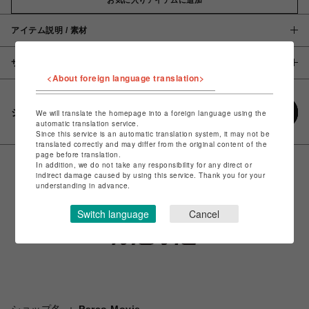
アイテム説明 / 素材
サイズ
<About foreign language translation>
シェアする
We will translate the homepage into a foreign language using the
automatic translation service.
Since this service is an automatic translation system, it may not be
translated correctly and may differ from the original content of the
page before translation.
In addition, we do not take any responsibility for any direct or
indirect damage caused by using this service. Thank you for your
understanding in advance.
Switch language
Cancel