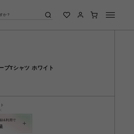
ーブTシャツ ホワイト
ント
く
録&利用で
呈