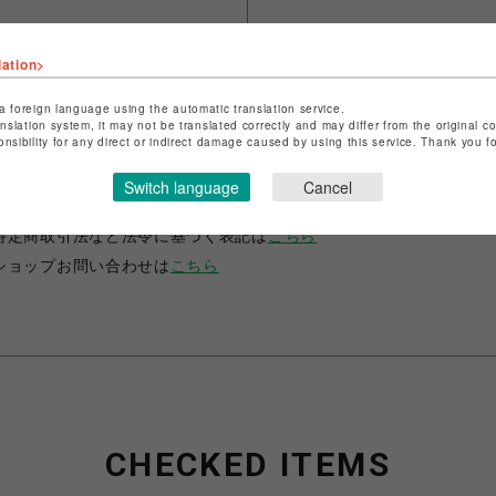
lation>
a foreign language using the automatic translation service.
anslation system, it may not be translated correctly and may differ from the original c
onsibility for any direct or indirect damage caused by using this service. Thank you 
ショップ名
Parco Movie
Switch language
Cancel
店舗名
culture
特定商取引法など法令に基づく表記は
こちら
ショップお問い合わせは
こちら
CHECKED ITEMS