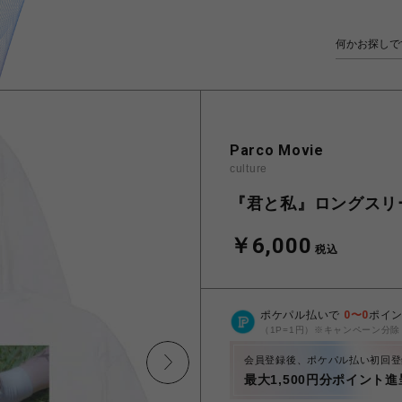
Parco Movie
culture
『君と私』ロングスリ
￥6,000
税込
ポケパル払いで
0
〜
0
ポイ
（1P=1円）※キャンペーン分除
会員登録後、ポケパル払い初回登
最大1,500円分ポイント進