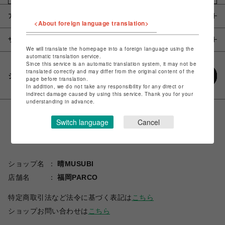
アイテム説明 / 素材
<About foreign language translation>
サイズ
We will translate the homepage into a foreign language using the
automatic translation service.
Since this service is an automatic translation system, it may not be
translated correctly and may differ from the original content of the
シェアする
page before translation.
In addition, we do not take any responsibility for any direct or
indirect damage caused by using this service. Thank you for your
understanding in advance.
Switch language
Cancel
ショップ名
晴MUSUBI
店舗名
福岡PARCO
特定商取引法など法令に基づく表記は
こちら
ショップお問い合わせは
こちら