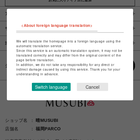
アイテム説明 / 素材
<About foreign language translation>
サイズ
We will translate the homepage into a foreign language using the
注意事項
automatic translation service.
Since this service is an automatic translation system, it may not be
translated correctly and may differ from the original content of the
page before translation.
In addition, we do not take any responsibility for any direct or
シェアする
indirect damage caused by using this service. Thank you for your
understanding in advance.
Switch language
Cancel
ショップ名
晴MUSUBI
店舗名
福岡PARCO