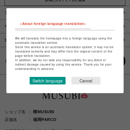
アイテム説明 / 素材
<About foreign language translation>
サイズ
We will translate the homepage into a foreign language using the
注意事項
automatic translation service.
Since this service is an automatic translation system, it may not be
translated correctly and may differ from the original content of the
page before translation.
In addition, we do not take any responsibility for any direct or
シェアする
indirect damage caused by using this service. Thank you for your
understanding in advance.
Switch language
Cancel
ショップ名
晴MUSUBI
店舗名
福岡PARCO