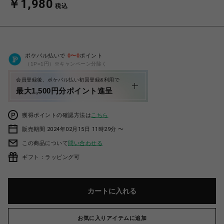
￥1,980
税込
ポケパル払いで
0
〜
0
ポイント
（1P=1円）※キャンペーン分除く
会員登録後、ポケパル払い初回登録&利用で
最大1,500円分ポイント進呈
獲得ポイントの確認方法は
こちら
販売期間 2024年02月15日 11時29分 〜
この商品について
問い合わせる
ギフト：ラッピング可
カートに入れる
お気に入りアイテムに追加