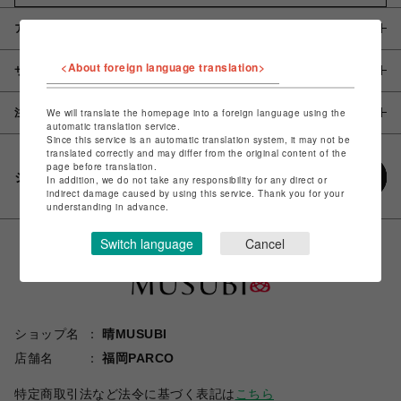
アイテム説明 / 素材
<About foreign language translation>
サイズ
注意事項
We will translate the homepage into a foreign language using the
automatic translation service.
Since this service is an automatic translation system, it may not be
translated correctly and may differ from the original content of the
page before translation.
シェアする
In addition, we do not take any responsibility for any direct or
indirect damage caused by using this service. Thank you for your
understanding in advance.
Switch language
Cancel
ショップ名
晴MUSUBI
店舗名
福岡PARCO
特定商取引法など法令に基づく表記は
こちら