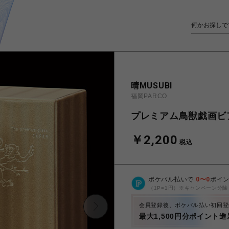
晴MUSUBI
福岡PARCO
プレミアム鳥獣戯画ビ
￥2,200
税込
ポケパル払いで
0
〜
0
ポイ
（1P=1円）※キャンペーン分除
会員登録後、ポケパル払い初回登
最大1,500円分ポイント進