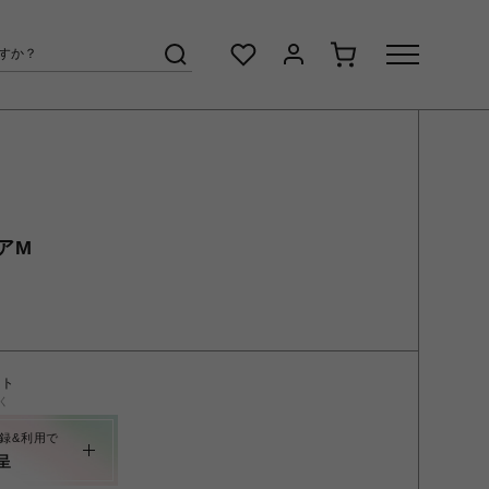
アM
ント
く
録&利用で
呈