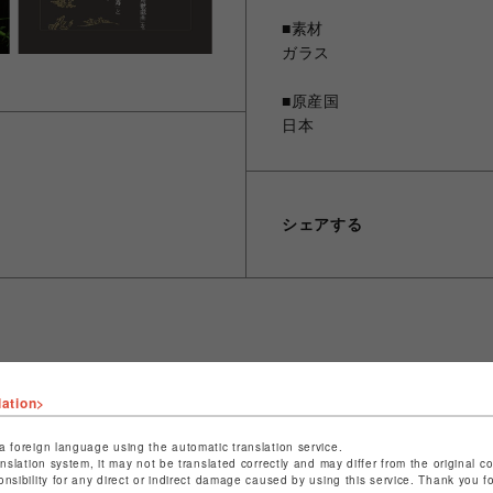
■素材
ガラス
■原産国
日本
シェアする
ショップ名
晴MUSUBI
lation>
店舗名
福岡PARCO
a foreign language using the automatic translation service.
特定商取引法など法令に基づく表記は
こちら
anslation system, it may not be translated correctly and may differ from the original c
onsibility for any direct or indirect damage caused by using this service. Thank you 
ショップお問い合わせは
こちら