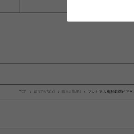
TOP
福岡PARCO
晴MUSUBI
プレミアム鳥獣戯画ビアM