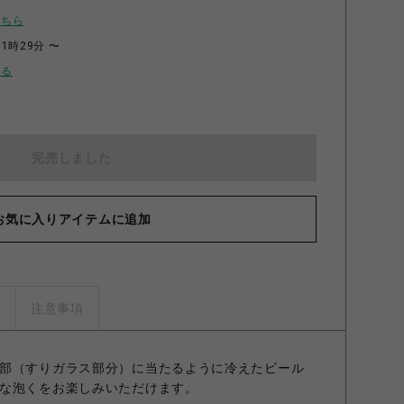
こちら
11時29分 〜
せる
完売しました
お気に入りアイテムに追加
プレミアム鳥獣戯画ビアM
ズ
注意事項
部（すりガラス部分）に当たるように冷えたビール
な泡くをお楽しみいただけます。