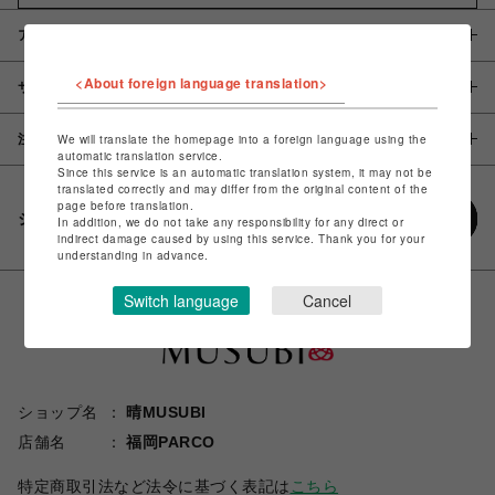
アイテム説明 / 素材
<About foreign language translation>
サイズ
注意事項
We will translate the homepage into a foreign language using the
automatic translation service.
Since this service is an automatic translation system, it may not be
translated correctly and may differ from the original content of the
page before translation.
シェアする
In addition, we do not take any responsibility for any direct or
indirect damage caused by using this service. Thank you for your
understanding in advance.
Switch language
Cancel
ショップ名
晴MUSUBI
店舗名
福岡PARCO
特定商取引法など法令に基づく表記は
こちら