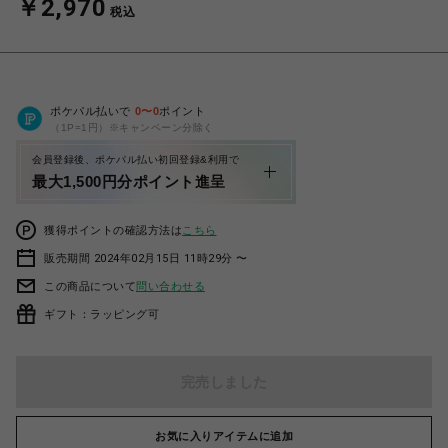
￥2,970
税込
ポケパル払いで
0
〜
0
ポイント
（1P=1円）※キャンペーン分除く
会員登録後、ポケパル払い初回登録&利用で
最大1,500円分ポイント進呈
獲得ポイントの確認方法は
こちら
販売期間 2024年02月15日 11時29分 〜
この商品について
問い合わせる
ギフト：ラッピング可
完売しました
お気に入りアイテムに追加