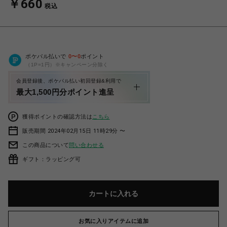
￥660
税込
ポケパル払いで
0
〜
0
ポイント
（1P=1円）※キャンペーン分除く
会員登録後、ポケパル払い初回登録&利用で
最大1,500円分ポイント進呈
獲得ポイントの確認方法は
こちら
販売期間 2024年02月15日 11時29分 〜
この商品について
問い合わせる
ギフト：ラッピング可
カートに入れる
お気に入りアイテムに追加