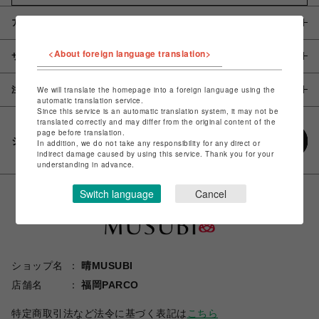
アイテム説明 / 素材
<About foreign language translation>
サイズ
注意事項
We will translate the homepage into a foreign language using the
automatic translation service.
Since this service is an automatic translation system, it may not be
translated correctly and may differ from the original content of the
page before translation.
シェアする
In addition, we do not take any responsibility for any direct or
indirect damage caused by using this service. Thank you for your
understanding in advance.
Switch language
Cancel
ショップ名
晴MUSUBI
店舗名
福岡PARCO
特定商取引法など法令に基づく表記は
こちら