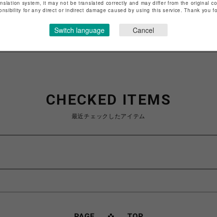
anslation system, it may not be translated correctly and may differ from the original c
onsibility for any direct or indirect damage caused by using this service. Thank you 
特定商取引法など法令に基づく表記は
こちら
ショップお問い合わせは
こちら
Switch language
Cancel
CHECKED ITEMS
最近チェックしたアイテム