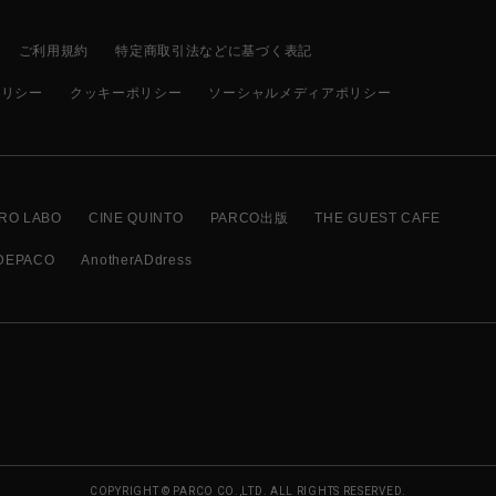
ご利用規約
特定商取引法などに基づく表記
ポリシー
クッキーポリシー
ソーシャルメディアポリシー
RO LABO
CINE QUINTO
PARCO出版
THE GUEST CAFE
DEPACO
AnotherADdress
COPYRIGHT © PARCO CO.,LTD. ALL RIGHTS RESERVED.