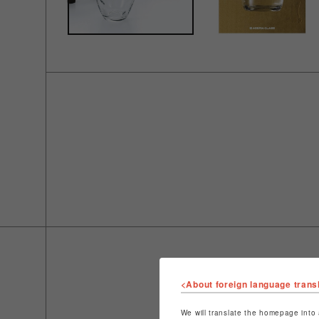
<About foreign language trans
We will translate the homepage into 