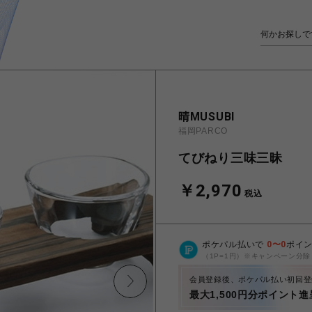
晴MUSUBI
福岡PARCO
てびねり三味三昧
￥2,970
税込
ポケパル払いで
0
〜
0
ポイ
（1P=1円）※キャンペーン分除
会員登録後、ポケパル払い初回登
最大1,500円分ポイント進