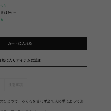
こちら
11時29分 〜
せる
カートに入れる
お気に入りアイテムに追加
てびねり三味三昧
ズ
注意事項
のひとつで、ろくろを使わず全て人の手によって形