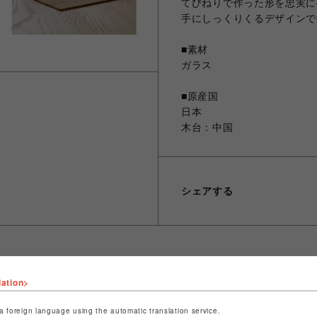
てびねりで作った形を忠実に
手にしっくりくるデザインで
■素材
ガラス
■原産国
日本
木台：中国
シェアする
lation>
ショップ名
晴MUSUBI
店舗名
福岡PARCO
a foreign language using the automatic translation service.