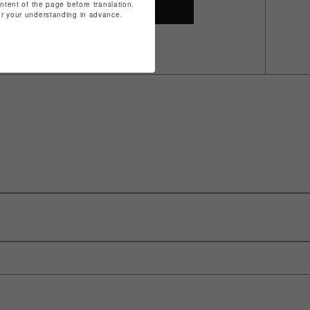
ontent of the page before translation.
SHOP TOP
for your understanding in advance.