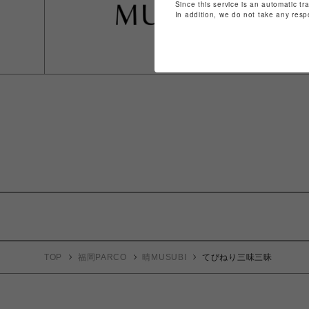
Since this service is an automatic tr
In addition, we do not take any resp
TOP
福岡PARCO
晴MUSUBI
てびねり三味三昧