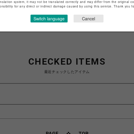
anslation system, it may not be translated correctly and may differ from the original c
onsibility for any direct or indirect damage caused by using this service. Thank you 
特定商取引法など法令に基づく表記は
こちら
ショップお問い合わせは
こちら
Switch language
Cancel
CHECKED ITEMS
最近チェックしたアイテム