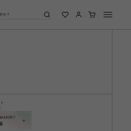
ント
く
録&利用で
呈