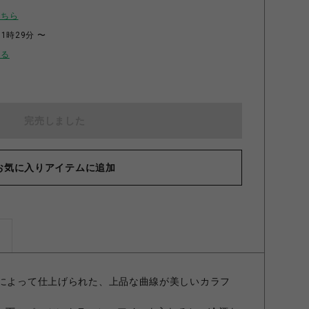
こちら
11時29分 〜
せる
完売しました
お気に入りアイテムに追加
冷酒カラフェ
ズ
)によって仕上げられた、上品な曲線が美しいカラフ