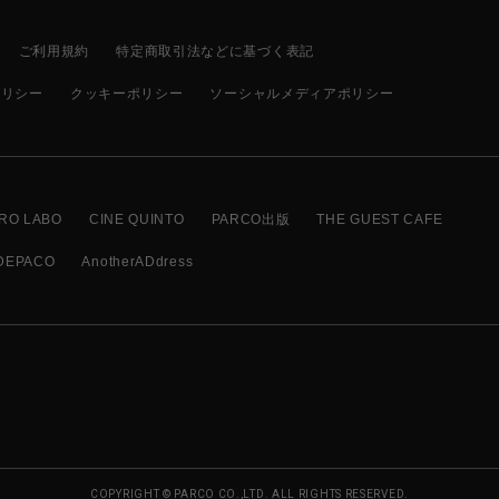
ご利用規約
特定商取引法などに基づく表記
ポリシー
クッキーポリシー
ソーシャルメディアポリシー
RO LABO
CINE QUINTO
PARCO出版
THE GUEST CAFE
DEPACO
AnotherADdress
COPYRIGHT © PARCO CO.,LTD. ALL RIGHTS RESERVED.