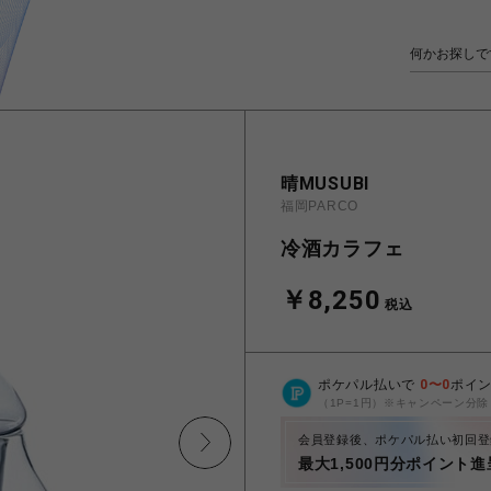
晴MUSUBI
福岡PARCO
冷酒カラフェ
￥8,250
税込
ポケパル払いで
0
〜
0
ポイ
（1P=1円）※キャンペーン分除
会員登録後、ポケパル払い初回登
最大1,500円分ポイント進