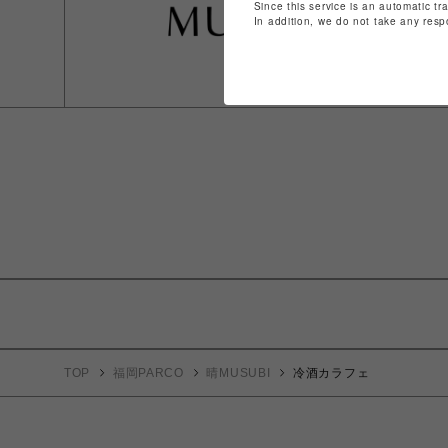
Since this service is an automatic tr
In addition, we do not take any resp
TOP
福岡PARCO
晴MUSUBI
冷酒カラフェ