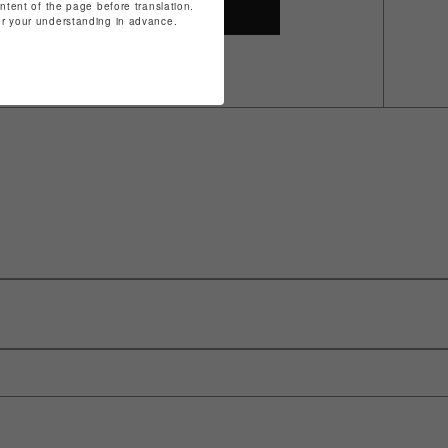
ontent of the page before translation.
SHOP TOP
for your understanding in advance.