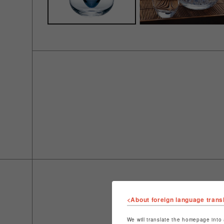
<About foreign language trans
We will translate the homepage into 