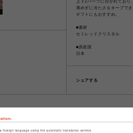
上下2パーツに分かれており
薄めずに冷たさをキープでき
ギフトにもおすすめ。
■素材
セミレッドクリスタル
■原産国
日本
シェアする
lation>
ショップ名
晴MUSUBI
店舗名
福岡PARCO
a foreign language using the automatic translation service.