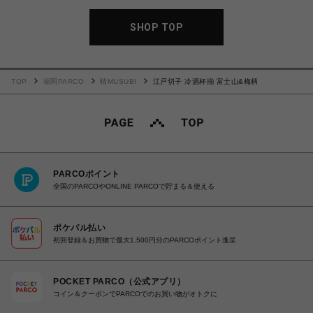
SHOP TOP
TOP
福岡PARCO
晴MUSUBI
江戸切子 冷酒杯揃 富士山&梅柄
PARCOポイント
全国のPARCOやONLINE PARCOで貯まる＆使える
ポケパル払い
初回登録＆お買物で最大1,500円分のPARCOポイント進呈
POCKET PARCO（公式アプリ）
コイン＆クーポンでPARCOでのお買い物がオトクに