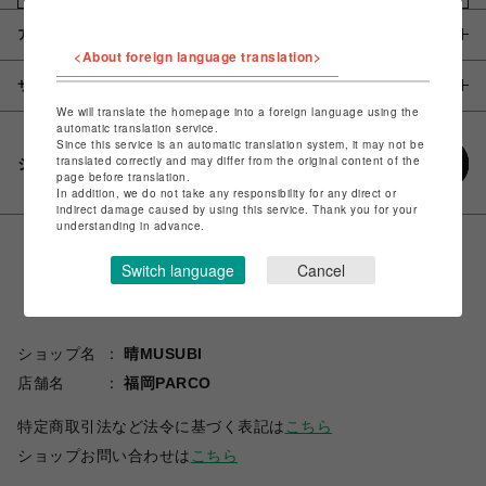
アイテム説明 / 素材
<About foreign language translation>
サイズ
We will translate the homepage into a foreign language using the
automatic translation service.
Since this service is an automatic translation system, it may not be
translated correctly and may differ from the original content of the
シェアする
page before translation.
In addition, we do not take any responsibility for any direct or
indirect damage caused by using this service. Thank you for your
understanding in advance.
Switch language
Cancel
ショップ名
晴MUSUBI
店舗名
福岡PARCO
特定商取引法など法令に基づく表記は
こちら
ショップお問い合わせは
こちら