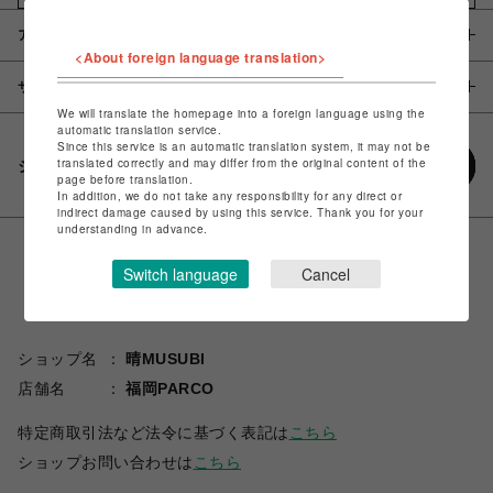
アイテム説明 / 素材
<About foreign language translation>
サイズ
We will translate the homepage into a foreign language using the
automatic translation service.
Since this service is an automatic translation system, it may not be
translated correctly and may differ from the original content of the
シェアする
page before translation.
In addition, we do not take any responsibility for any direct or
indirect damage caused by using this service. Thank you for your
understanding in advance.
Switch language
Cancel
ショップ名
晴MUSUBI
店舗名
福岡PARCO
特定商取引法など法令に基づく表記は
こちら
ショップお問い合わせは
こちら