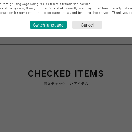
ショップ名
晴MUSUBI
a foreign language using the automatic translation service.
anslation system, it may not be translated correctly and may differ from the original c
店舗名
福岡PARCO
onsibility for any direct or indirect damage caused by using this service. Thank you 
特定商取引法など法令に基づく表記は
こちら
Switch language
Cancel
ショップお問い合わせは
こちら
CHECKED ITEMS
最近チェックしたアイテム