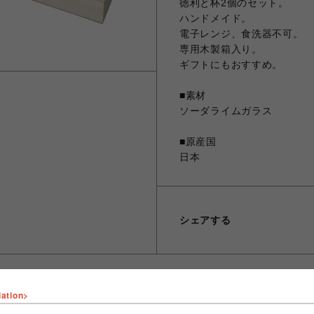
徳利と杯2個のセット。
ハンドメイド。
電子レンジ、食洗器不可。
専用木製箱入り。
ギフトにもおすすめ。
■素材
ソーダライムガラス
■原産国
日本
シェアする
lation>