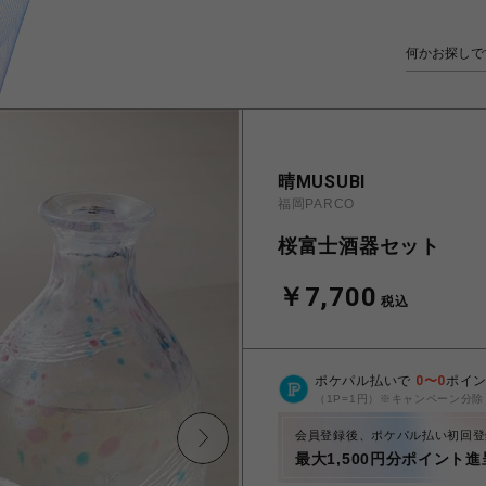
晴MUSUBI
福岡PARCO
桜富士酒器セット
￥7,700
税込
ポケパル払いで
0
〜
0
ポイ
（1P=1円）※キャンペーン分除
会員登録後、ポケパル払い初回登
最大1,500円分ポイント進