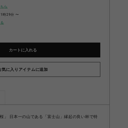
こちら
11時29分 〜
せる
カートに入れる
お気に入りアイテムに追加
桜富士酒器セット
ズ
桜」 日本一の山である「富士山」縁起の良い杯で特