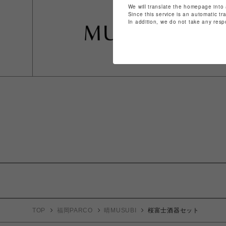
We will translate the homepage into 
Since this service is an automatic tr
In addition, we do not take any resp
TOP
福岡PARCO
晴MUSUBI
桜富士酒器セット