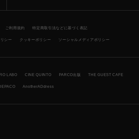
ご利用規約
特定商取引法などに基づく表記
ポリシー
クッキーポリシー
ソーシャルメディアポリシー
RO LABO
CINE QUINTO
PARCO出版
THE GUEST CAFE
DEPACO
AnotherADdress