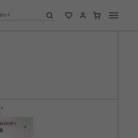
ント
く
録&利用で
呈