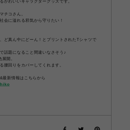
るかわいいキャラクターグッズです。
マチコさん。
社会に溢れる邪気から守りたい！
、ど真ん中にどーん！とプリントされたTシャツで
で話題になること間違いなさそう♪
色展開。
る腰回りをカバーしてくれます。
ル&最新情報はこちらから
hiko