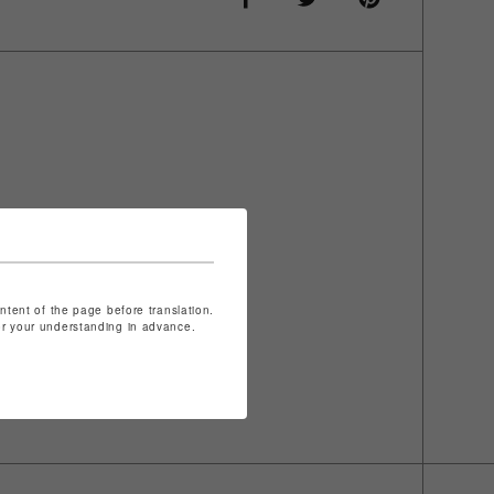
ontent of the page before translation.
for your understanding in advance.