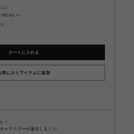
こちら
11時29分 〜
せる
カートに入れる
お気に入りアイテムに追加
ーん！Tシャツ アングリーマチコ グレー
ズ
た！
キャラクターが誕生しました。