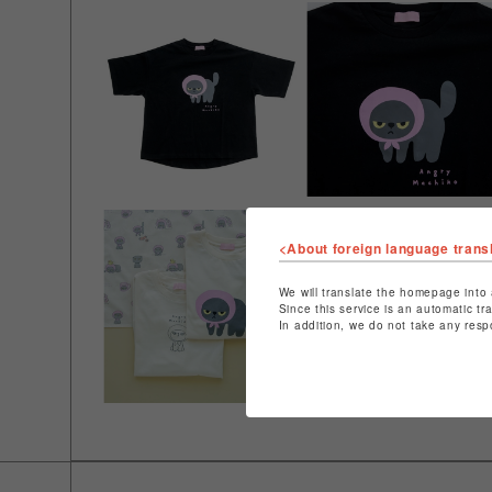
<About foreign language trans
We will translate the homepage into 
Since this service is an automatic tr
In addition, we do not take any resp