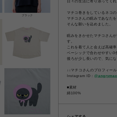
日々の生活に寄り添ってくれ
マチコ巻きをしているネコの
ブラック
マチコさんの睨みであなたを
そんな願いを込めました。
睨みをきかせたマチコさんが
す。
これを着て人と会えば高確率
ベーシックで合わせやすい3
後ろが少し長いので、気にな
↓↓マチコさんのプロフィー
Instagram ID：
@angrymac
■素材
綿100%
シェアする