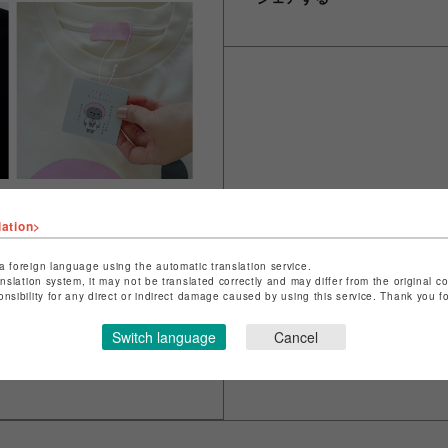
lation>
a foreign language using the automatic translation service.
anslation system, it may not be translated correctly and may differ from the original c
onsibility for any direct or indirect damage caused by using this service. Thank you 
Switch language
Cancel