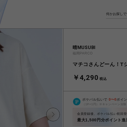
晴MUSUBI
福岡PARCO
マチコさんどーん！T
￥4,290
税込
ポケパル払いで
0
〜
0
ポイ
（1P=1円）※キャンペーン分除
会員登録後、ポケパル払い初回登
最大1,500円分ポイント進