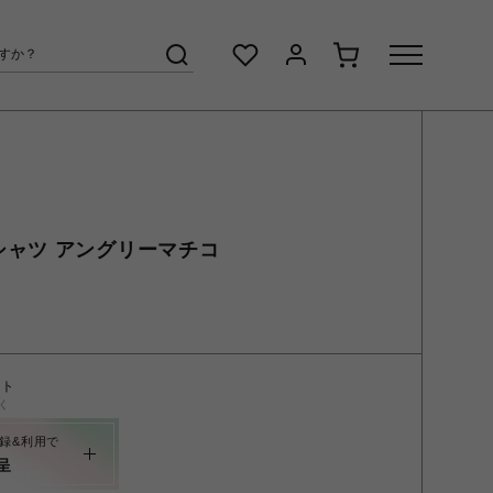
シャツ アングリーマチコ
ント
く
録&利用で
呈