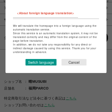
アイテム説明 / 素材
<About foreign language translation>
サイズ
We will translate the homepage into a foreign language using the
automatic translation service.
Since this service is an automatic translation system, it may not be
translated correctly and may differ from the original content of the
シェアする
page before translation.
In addition, we do not take any responsibility for any direct or
indirect damage caused by using this service. Thank you for your
understanding in advance.
Switch language
Cancel
ショップ名
晴MUSUBI
店舗名
福岡PARCO
特定商取引法など法令に基づく表記は
こちら
ショップお問い合わせは
こちら