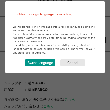
アイテム説明 / 素材
<About foreign language translation>
サイズ
We will translate the homepage into a foreign language using the
automatic translation service.
Since this service is an automatic translation system, it may not be
translated correctly and may differ from the original content of the
シェアする
page before translation.
In addition, we do not take any responsibility for any direct or
indirect damage caused by using this service. Thank you for your
understanding in advance.
Switch language
Cancel
ショップ名
晴MUSUBI
店舗名
福岡PARCO
特定商取引法など法令に基づく表記は
こちら
ショップお問い合わせは
こちら