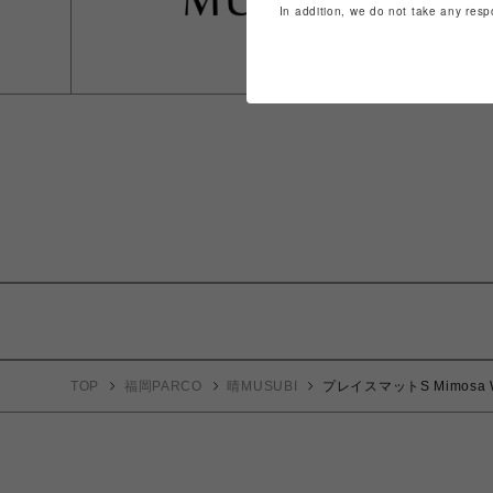
In addition, we do not take any resp
TOP
福岡PARCO
晴MUSUBI
プレイスマットS Mimosa 