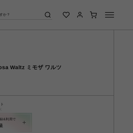
sa Waltz ミモザ ワルツ
ント
く
録&利用で
呈