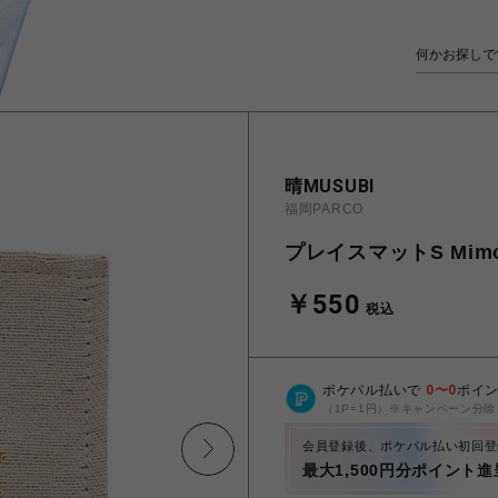
晴MUSUBI
福岡PARCO
プレイスマットS Mimo
￥550
税込
ポケパル払いで
0
〜
0
ポイ
（1P=1円）※キャンペーン分除
会員登録後、ポケパル払い初回登
最大1,500円分ポイント進