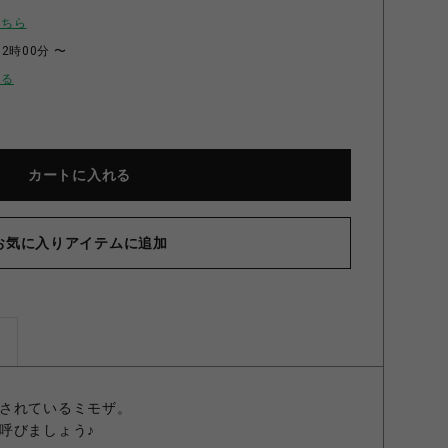
こちら
12時00分 〜
せる
カートに入れる
お気に入りアイテムに追加
 Mimosa Waltz ミモザ ワルツ サックス
ズ
されているミモザ。
呼びましょう♪