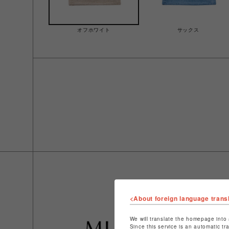
オフホワイト
サックス
<About foreign language trans
We will translate the homepage into 
Since this service is an automatic tr