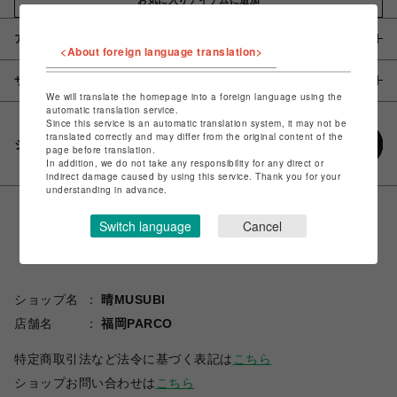
アイテム説明 / 素材
<About foreign language translation>
サイズ
We will translate the homepage into a foreign language using the
automatic translation service.
Since this service is an automatic translation system, it may not be
translated correctly and may differ from the original content of the
シェアする
page before translation.
In addition, we do not take any responsibility for any direct or
indirect damage caused by using this service. Thank you for your
understanding in advance.
Switch language
Cancel
ショップ名
晴MUSUBI
店舗名
福岡PARCO
特定商取引法など法令に基づく表記は
こちら
ショップお問い合わせは
こちら