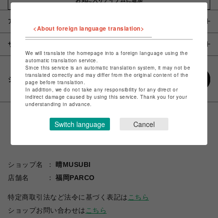
アイテム説明 / 素材
<About foreign language translation>
サイズ
We will translate the homepage into a foreign language using the
automatic translation service.
Since this service is an automatic translation system, it may not be
translated correctly and may differ from the original content of the
シェアする
page before translation.
In addition, we do not take any responsibility for any direct or
indirect damage caused by using this service. Thank you for your
understanding in advance.
Switch language
Cancel
ショップ名
晴MUSUBI
店舗名
福岡PARCO
特定商取引法など法令に基づく表記は
こちら
ショップお問い合わせは
こちら