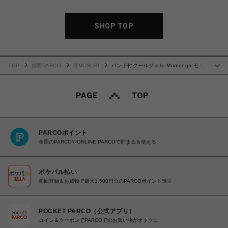
SHOP TOP
TOP
福岡PARCO
晴MUSUBI
バンド付クールジェル Momonga モモ
…
ンガ
PARCOポイント
全国のPARCOやONLINE PARCOで貯まる＆使える
ポケパル払い
初回登録＆お買物で最大1,500円分のPARCOポイント進呈
POCKET PARCO（公式アプリ）
コイン＆クーポンでPARCOでのお買い物がオトクに