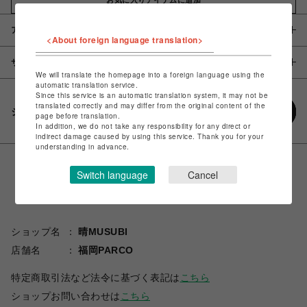
アイテム説明 / 素材
<About foreign language translation>
サイズ
We will translate the homepage into a foreign language using the
automatic translation service.
Since this service is an automatic translation system, it may not be
translated correctly and may differ from the original content of the
シェアする
page before translation.
In addition, we do not take any responsibility for any direct or
indirect damage caused by using this service. Thank you for your
understanding in advance.
Switch language
Cancel
ショップ名
晴MUSUBI
店舗名
福岡PARCO
特定商取引法など法令に基づく表記は
こちら
ショップお問い合わせは
こちら