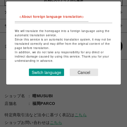
アイテム説明 / 素材
<About foreign language translation>
サイズ
We will translate the homepage into a foreign language using the
automatic translation service.
Since this service is an automatic translation system, it may not be
translated correctly and may differ from the original content of the
シェアする
page before translation.
In addition, we do not take any responsibility for any direct or
indirect damage caused by using this service. Thank you for your
understanding in advance.
Switch language
Cancel
ショップ名
晴MUSUBI
店舗名
福岡PARCO
特定商取引法など法令に基づく表記は
こちら
ショップお問い合わせは
こちら