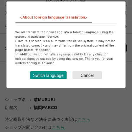
アイテム説明 / 素材
<About foreign language translation>
サイズ
We will translate the homepage into a foreign language using the
automatic translation service.
Since this service is an automatic translation system, it may not be
translated correctly and may differ from the original content of the
シェアする
page before translation.
In addition, we do not take any responsibility for any direct or
indirect damage caused by using this service. Thank you for your
understanding in advance.
Switch language
Cancel
ショップ名
晴MUSUBI
店舗名
福岡PARCO
特定商取引法など法令に基づく表記は
こちら
ショップお問い合わせは
こちら