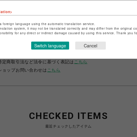
lation>
a foreign language using the automatic translation service.
anslation system, it may not be translated correctly and may differ from the original c
onsibility for any direct or indirect damage caused by using this service. Thank you 
ショップ名
晴MUSUBI
Switch language
Cancel
店舗名
福岡PARCO
特定商取引法など法令に基づく表記は
こちら
ショップお問い合わせは
こちら
CHECKED ITEMS
最近チェックしたアイテム