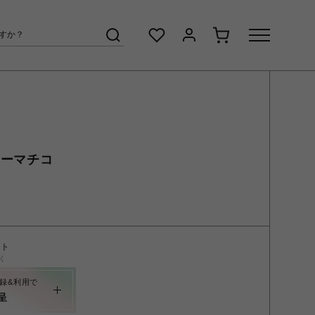
リーマチコ
ント
く
録&利用で
呈