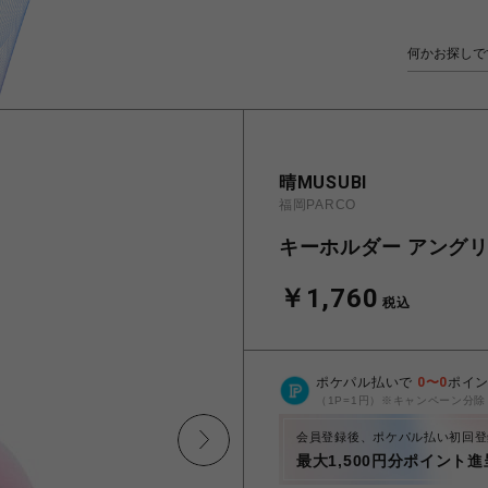
晴MUSUBI
福岡PARCO
キーホルダー アング
￥1,760
税込
ポケパル払いで
0
〜
0
ポイ
（1P=1円）※キャンペーン分除
会員登録後、ポケパル払い初回登
最大1,500円分ポイント進