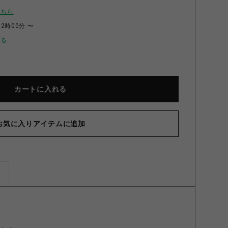
こちら
12時00分 〜
せる
カートに入れる
お気に入りアイテムに追加
ホルダー アングリーマチコ お花
ズ