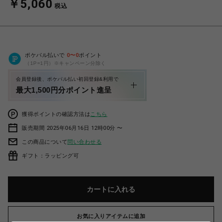
￥5,060
税込
ポケパル払いで
0
〜
0
ポイント
（1P=1円）※キャンペーン分除く
会員登録後、ポケパル払い初回登録&利用で
最大1,500円分ポイント進呈
獲得ポイントの確認方法は
こちら
販売期間 2025年06月16日 12時00分 〜
この商品について
問い合わせる
ギフト：ラッピング可
カートに入れる
お気に入りアイテムに追加