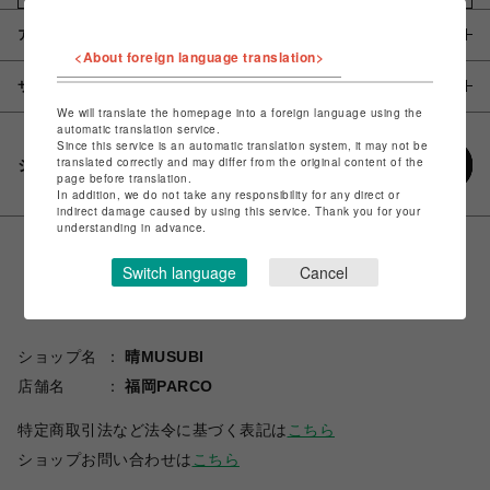
アイテム説明 / 素材
<About foreign language translation>
サイズ
We will translate the homepage into a foreign language using the
automatic translation service.
Since this service is an automatic translation system, it may not be
translated correctly and may differ from the original content of the
シェアする
page before translation.
In addition, we do not take any responsibility for any direct or
indirect damage caused by using this service. Thank you for your
understanding in advance.
Switch language
Cancel
ショップ名
晴MUSUBI
店舗名
福岡PARCO
特定商取引法など法令に基づく表記は
こちら
ショップお問い合わせは
こちら