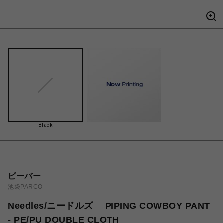
Black
ビーバー
池袋PARCO
Needles/ニードルズ PIPING COWBOY PANT
- PE/PU DOUBLE CLOTH