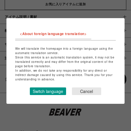
お気に入りアイテムに追加
アイテム説明 / 素材
概要
<About foreign language translation>
サイズ
We will translate the homepage into a foreign language using the
automatic translation service.
Since this service is an automatic translation system, it may not be
注意事項
translated correctly and may differ from the original content of the
page before translation.
In addition, we do not take any responsibility for any direct or
indirect damage caused by using this service. Thank you for your
シェアする
understanding in advance.
Switch language
Cancel