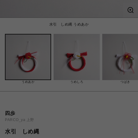
水引 しめ縄 うめあか
うめあか
うめしろ
つばき
四歩
PARCO_ya 上野
水引 しめ縄