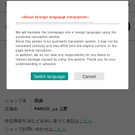
アイテム説明 / 素材
<About foreign language translation>
シェアする
We will translate the homepage into a foreign language using the
automatic translation service.
Since this service is an automatic translation system, it may not be
translated correctly and may differ from the original content of the
page before translation.
In addition, we do not take any responsibility for any direct or
indirect damage caused by using this service. Thank you for your
understanding in advance.
Switch language
Cancel
ショップ名
四歩
店舗名
PARCO_ya 上野
特定商取引法など法令に基づく表記は
こちら
ショップお問い合わせは
こちら