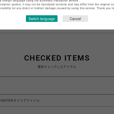
a foreign language using the automatic translation service.
店舗名
仙台PARCO
anslation system, it may not be translated correctly and may differ from the original c
onsibility for any direct or indirect damage caused by using this service. Thank you 
特定商取引法など法令に基づく表記は
こちら
Switch language
Cancel
ショップお問い合わせは
こちら
CHECKED ITEMS
最近チェックしたアイテム
 FIGHTER 6 クリアファイル