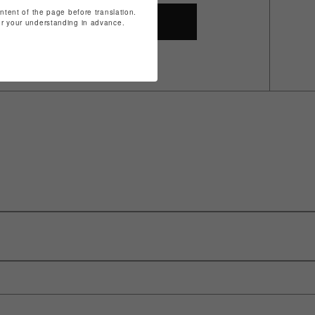
ontent of the page before translation.
SHOP TOP
for your understanding in advance.