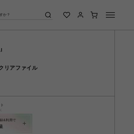
I
 6 クリアファイル
ント
く
録&利用で
呈