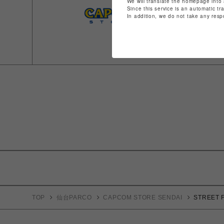
We will translate the homepage into 
Since this service is an automatic tr
In addition, we do not take any resp
TOP
仙台PARCO
CAPCOM STORE SENDAI
STREET