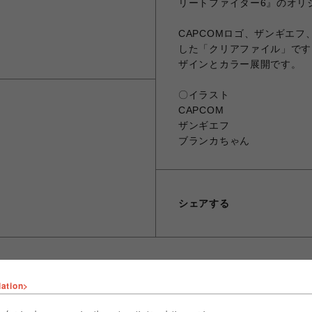
リートファイター6』のオリ
CAPCOMロゴ、ザンギエ
した「クリアファイル」です
ザインとカラー展開です。
〇イラスト
CAPCOM
ザンギエフ
ブランカちゃん
シェアする
lation>
ショップ名
CAPCOM STORE SENDAI