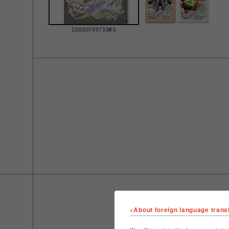
2000015973380
<About foreign language trans