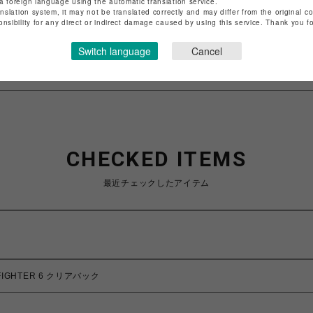
a foreign language using the automatic translation service.
店舗名
仙台PARCO
anslation system, it may not be translated correctly and may differ from the original c
onsibility for any direct or indirect damage caused by using this service. Thank you 
特定商取引法など法令に基づく表記は
こちら
Switch language
Cancel
ショップお問い合わせは
こちら
CHECKED ITEMS
最近チェックしたアイテム
 FIGHTER 6 クリアバック