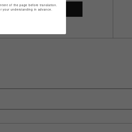
ontent of the page before translation.
SHOP TOP
for your understanding in advance.