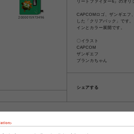
リートファイター6』のオリ
CAPCOMロゴ、ザンギエ
2000015973496
した「クリアバック」です。
インとカラー展開です。
〇イラスト
CAPCOM
ザンギエフ
ブランカちゃん
シェアする
lation>
ショップ名
CAPCOM STORE SENDAI