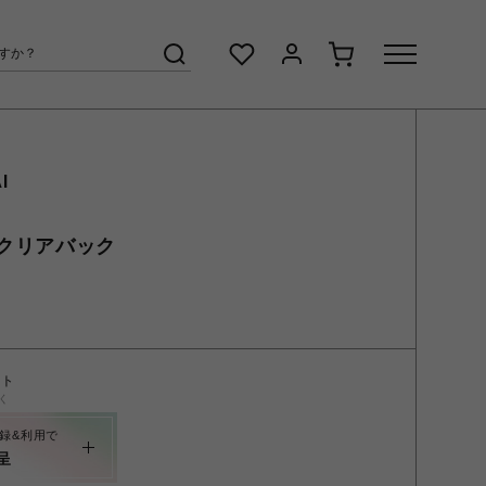
I
 6 クリアバック
ント
く
録&利用で
呈