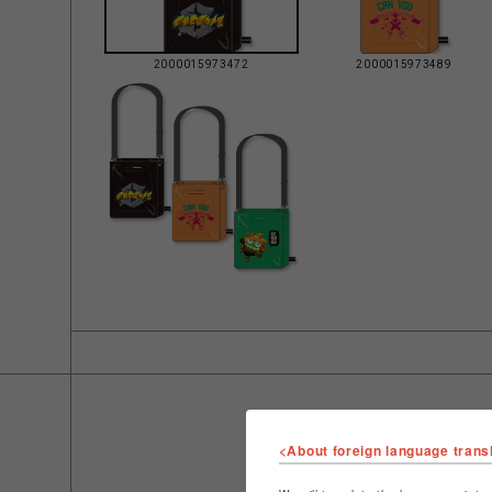
2000015973472
2000015973489
<About foreign language trans