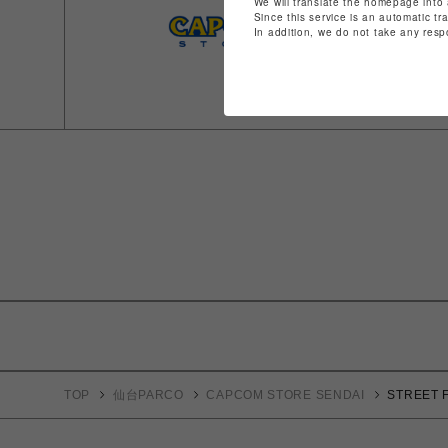
We will translate the homepage into 
Since this service is an automatic tr
In addition, we do not take any resp
TOP
仙台PARCO
CAPCOM STORE SENDAI
STREET