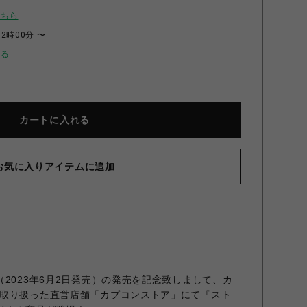
こちら
12時00分 〜
せる
カートに入れる
お気に入りアイテムに追加
ER 6 クリアバック(ザンギエフ) 2000015973489
2023年6月2日発売）の発売を記念致しまして、カ
取り扱った直営店舗「カプコンストア」にて『スト