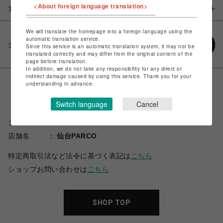
<About foreign language translation>
アイテム説明 / 素材
We will translate the homepage into a foreign language using the
automatic translation service.
シェアする
Since this service is an automatic translation system, it may not be
translated correctly and may differ from the original content of the
page before translation.
In addition, we do not take any responsibility for any direct or
indirect damage caused by using this service. Thank you for your
understanding in advance.
Switch language
Cancel
ショップ名
CAPCOM STORE SENDAI
店舗名
仙台PARCO
特定商取引法など法令に基づく表記は
こちら
ショップお問い合わせは
こちら
SHOP TOP