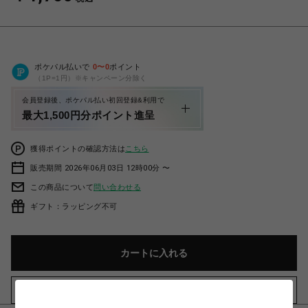
ポケパル払いで
0
〜
0
ポイント
（1P=1円）※キャンペーン分除く
会員登録後、ポケパル払い初回登録&利用で
最大1,500円分ポイント進呈
獲得ポイントの確認方法は
こちら
販売期間 2026年06月03日 12時00分 〜
この商品について
問い合わせる
ギフト：ラッピング不可
カートに入れる
お気に入りアイテムに追加