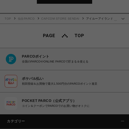
TOP
仙台PARCO
CAPCOM STORE SENDAI
アイルーアイランド ト
…
レーディングアクリルスタンドキーホルダー（全１０種）
PARCOポイント
全国のPARCOやONLINE PARCOで貯まる＆使える
ポケパル払い
初回登録＆お買物で最大1,500円分のPARCOポイント進呈
POCKET PARCO（公式アプリ）
コイン＆クーポンでPARCOでのお買い物がオトクに
カテゴリー