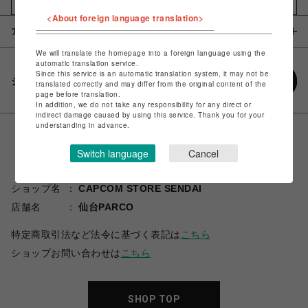
お気に入りアイテムに追加
<About foreign language translation>
アイテム説明 / 素材
We will translate the homepage into a foreign language using the
automatic translation service.
Since this service is an automatic translation system, it may not be
シェアする
translated correctly and may differ from the original content of the
page before translation.
In addition, we do not take any responsibility for any direct or
indirect damage caused by using this service. Thank you for your
understanding in advance.
Switch language
Cancel
ショップ名
CAPCOM STORE SENDAI
店舗名
仙台PARCO
特定商取引法など法令に基づく表記は
こちら
ショップお問い合わせは
こちら
SHOP TOP