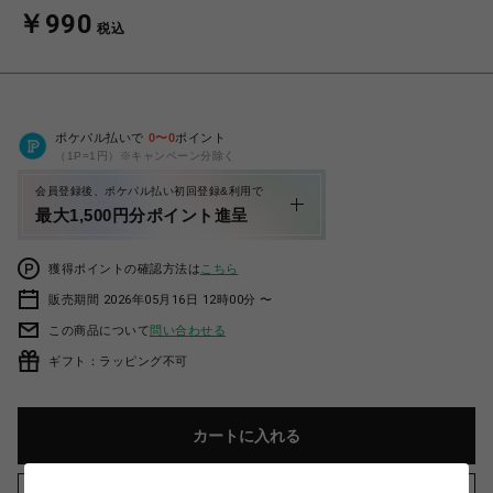
￥990
税込
ポケパル払いで
0
〜
0
ポイント
（1P=1円）※キャンペーン分除く
会員登録後、ポケパル払い初回登録&利用で
最大1,500円分ポイント進呈
獲得ポイントの確認方法は
こちら
販売期間 2026年05月16日 12時00分 〜
この商品について
問い合わせる
ギフト：ラッピング不可
カートに入れる