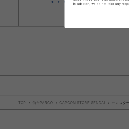
In addition, we do not take any resp
TOP
仙台PARCO
CAPCOM STORE SENDAI
モンスタ