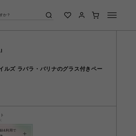
I
イルズ ラバラ・バリナのグラス付きペー
ント
く
録&利用で