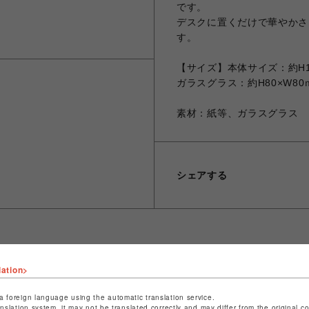
です。
デスクに置くだけで華やかさ
す。
【サイズ】本体サイズ：約H12
ガラスグラス：約H80×W80
素材：紙等、ガラスグラス
シェアする
lation>
ショップ名
CAPCOM STORE SENDAI
店舗名
仙台PARCO
a foreign language using the automatic translation service.
anslation system, it may not be translated correctly and may differ from the original c