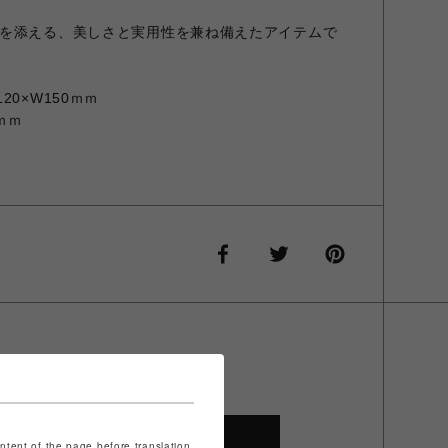
を添える、美しさと実用性を兼ね備えたアイテムで
0×W150ｍｍ
ｍｍ
SHOP TOP
ontent of the page before translation.