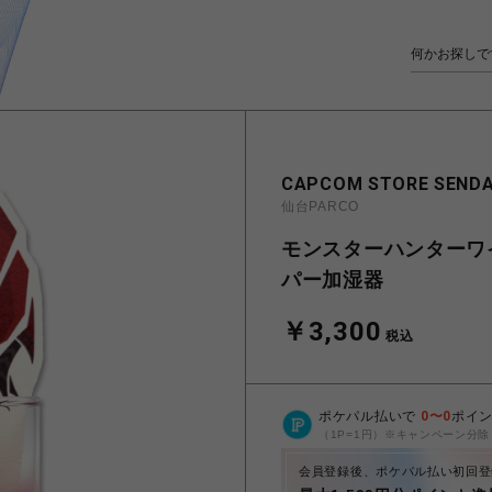
CAPCOM STORE SENDA
仙台PARCO
モンスターハンターワ
パー加湿器
￥3,300
税込
ポケパル払いで
0
〜
0
ポイ
（1P=1円）※キャンペーン分除
会員登録後、ポケパル払い初回登