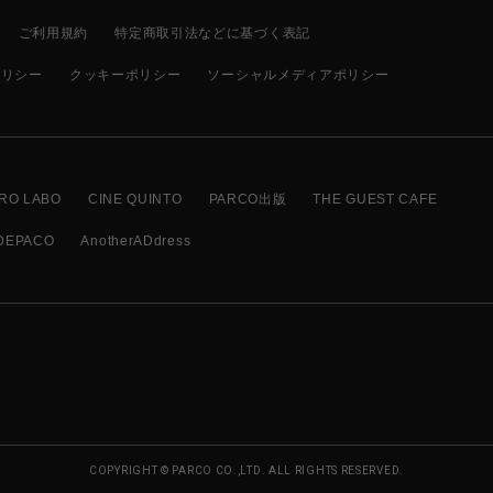
ご利用規約
特定商取引法などに基づく表記
ポリシー
クッキーポリシー
ソーシャルメディアポリシー
RO LABO
CINE QUINTO
PARCO出版
THE GUEST CAFE
DEPACO
AnotherADdress
COPYRIGHT © PARCO CO.,LTD. ALL RIGHTS RESERVED.