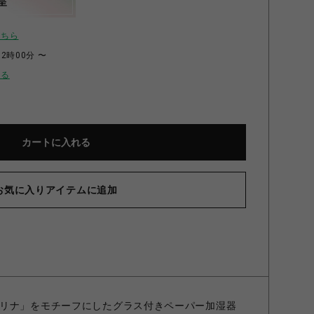
呈
こちら
12時00分 〜
せる
カートに入れる
お気に入りアイテムに追加
リナ」をモチーフにしたグラス付きペーパー加湿器