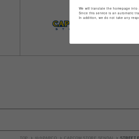
We will translate the homepage into 
Since this service is an automatic tr
In addition, we do not take any resp
TOP
仙台PARCO
CAPCOM STORE SENDAI
STREET