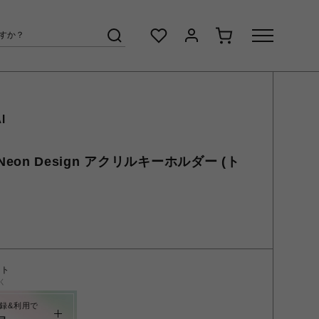
I
6 Neon Design アクリルキーホルダー (ト
ント
く
録&利用で