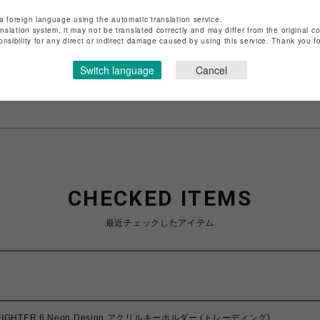
a foreign language using the automatic translation service.
ショップ名
CAPCOM STORE SENDAI
anslation system, it may not be translated correctly and may differ from the original c
onsibility for any direct or indirect damage caused by using this service. Thank you 
店舗名
仙台PARCO
Switch language
Cancel
特定商取引法など法令に基づく表記は
こちら
ショップお問い合わせは
こちら
CHECKED ITEMS
最近チェックしたアイテム
 FIGHTER 6 Neon Design アクリルキーホルダー (トレーディング)