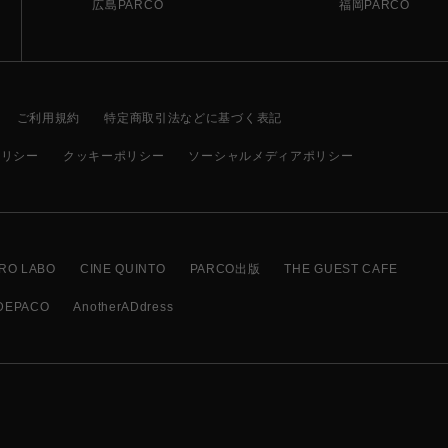
広島PARCO
福岡PARCO
ご利用規約
特定商取引法などに基づく表記
ポリシー
クッキーポリシー
ソーシャルメディアポリシー
RO LABO
CINE QUINTO
PARCO出版
THE GUEST CAFE
DEPACO
AnotherADdress