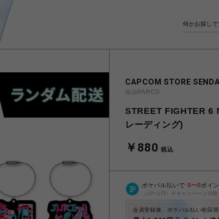
CAPCOM STORE SENDA
仙台PARCO
STREET FIGHTER 
レーディング)
￥880
税込
ポケパル払いで
0
〜
0
ポイ
（1P=1円）※キャンペーン分除
会員登録後、ポケパル払い初回登