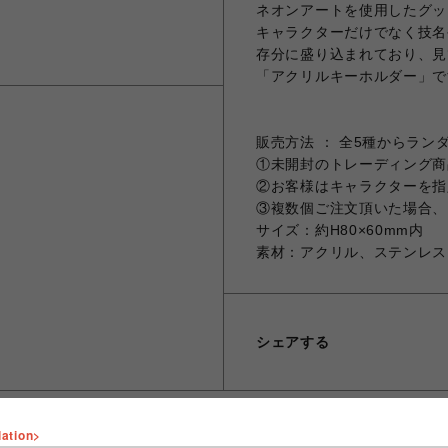
ネオンアートを使用したグッ
キャラクターだけでなく技名
存分に盛り込まれており、見
「アクリルキーホルダー」で
販売方法 ： 全5種からラン
①未開封のトレーディング商
②お客様はキャラクターを指
③複数個ご注文頂いた場合、
サイズ：約H80×60mm内
素材：アクリル、ステンレス
シェアする
lation>