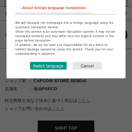
お気に入りアイテムに追加
<About foreign language translation>
アイテム説明 / 素材
We will translate the homepage into a foreign language using the
automatic translation service.
Since this service is an automatic translation system, it may not be
シェアする
translated correctly and may differ from the original content of the
page before translation.
In addition, we do not take any responsibility for any direct or
indirect damage caused by using this service. Thank you for your
understanding in advance.
Switch language
Cancel
ショップ名
CAPCOM STORE SENDAI
店舗名
仙台PARCO
特定商取引法など法令に基づく表記は
こちら
ショップお問い合わせは
こちら
SHOP TOP