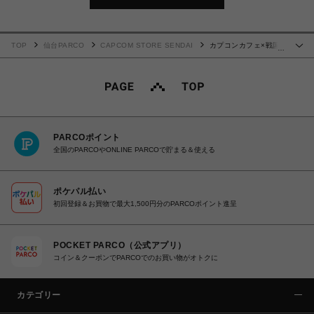
TOP
仙台PARCO
CAPCOM STORE SENDAI
カプコンカフェ×戦国
…
BASARA バトルパーティー トレーディングブレスレット
PARCOポイント
全国のPARCOやONLINE PARCOで貯まる＆使える
ポケパル払い
初回登録＆お買物で最大1,500円分のPARCOポイント進呈
POCKET PARCO（公式アプリ）
コイン＆クーポンでPARCOでのお買い物がオトクに
カテゴリー