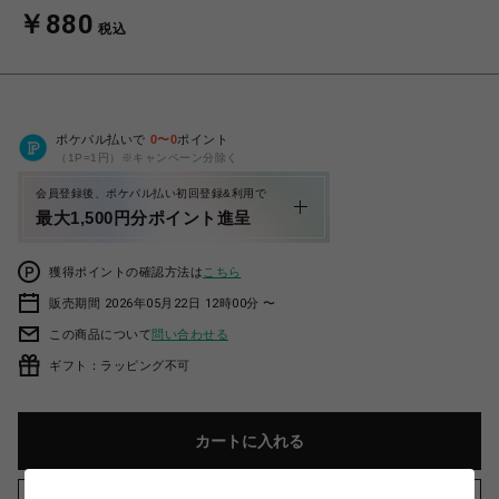
￥880
税込
ポケパル払いで
0
〜
0
ポイント
（1P=1円）※キャンペーン分除く
会員登録後、ポケパル払い初回登録&利用で
最大1,500円分ポイント進呈
獲得ポイントの確認方法は
こちら
販売期間 2026年05月22日 12時00分 〜
この商品について
問い合わせる
ギフト：ラッピング不可
カートに入れる